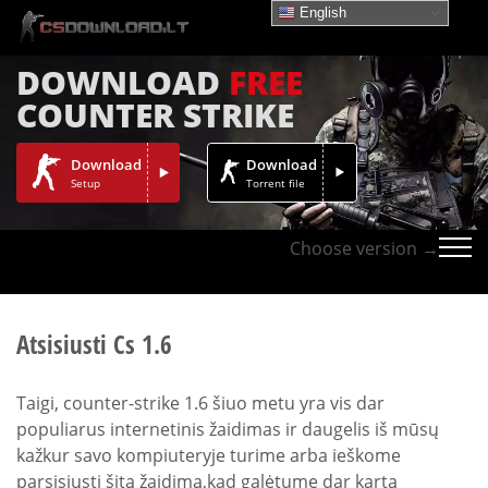
English
DOWNLOAD
FREE
COUNTER STRIKE
Download
Download
Setup
Torrent file
Choose version →
Atsisiusti Cs 1.6
Taigi, counter-strike 1.6 šiuo metu yra vis dar
populiarus internetinis žaidimas ir daugelis iš mūsų
kažkur savo kompiuteryje turime arba ieškome
parsisiųsti šitą žaidimą,kad galėtume dar kartą