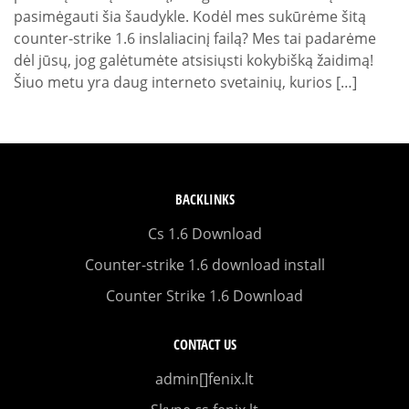
pasimėgauti šia šaudykle. Kodėl mes sukūrėme šitą
counter-strike 1.6 inslaliacinį failą? Mes tai padarėme
dėl jūsų, jog galėtumėte atsisiųsti kokybišką žaidimą!
Šiuo metu yra daug interneto svetainių, kurios […]
BACKLINKS
Cs 1.6 Download
Counter-strike 1.6 download install
Counter Strike 1.6 Download
CONTACT US
admin[]fenix.lt